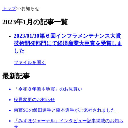
トップ
>>
お知らせ
2023年1月
の記事一覧
2023/01/30
第６回インフラメンテナンス大賞
技術開発部門にて経済産業大臣賞を受賞しま
した
ファイルを開く
最新記事
「令和８年熊本地震」のお見舞い
役員変更のお知らせ
南葛SCの飯田選手と森夲選手がご来社されました
「みずほジャーナル」インタビュー記事掲載のお知ら
せ