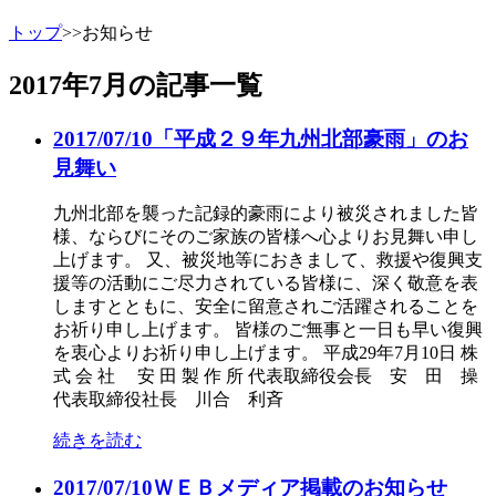
トップ
>>
お知らせ
2017年7月
の記事一覧
2017/07/10
「平成２９年九州北部豪雨」のお
見舞い
九州北部を襲った記録的豪雨により被災されました皆
様、ならびにそのご家族の皆様へ心よりお見舞い申し
上げます。 又、被災地等におきまして、救援や復興支
援等の活動にご尽力されている皆様に、深く敬意を表
しますとともに、安全に留意されご活躍されることを
お祈り申し上げます。 皆様のご無事と一日も早い復興
を衷心よりお祈り申し上げます。 平成29年7月10日 株
式 会 社 安 田 製 作 所 代表取締役会長 安 田 操
代表取締役社長 川合 利斉
続きを読む
2017/07/10
ＷＥＢメディア掲載のお知らせ